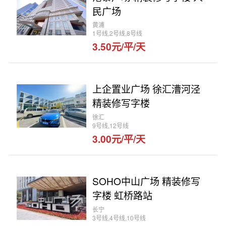
民广场
黄浦
1号线,2号线,8号线
3.50元/平/天
上企置业广场 徐汇漕河泾
精装修写字楼
徐汇
9号线,12号线
3.00元/平/天
SOHO中山广场 精装修写
字楼 虹桥路站
长宁
3号线,4号线,10号线