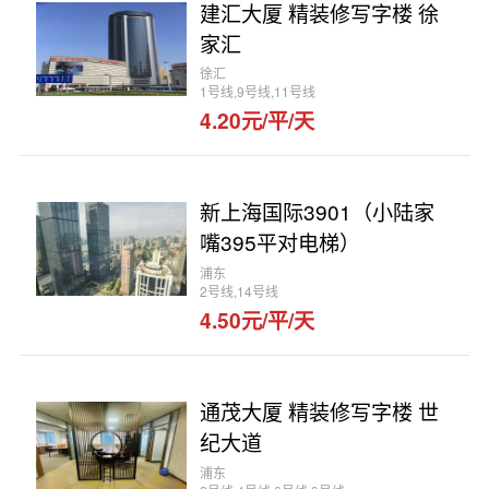
建汇大厦 精装修写字楼 徐
家汇
徐汇
1号线,9号线,11号线
4.20元/平/天
新上海国际3901（小陆家
嘴395平对电梯）
浦东
2号线,14号线
4.50元/平/天
通茂大厦 精装修写字楼 世
纪大道
浦东