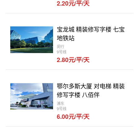
2.20元/平/天
宝龙城 精装修写字楼 七宝
地铁站
闵行
9号线
2.80元/平/天
鄂尔多斯大厦 对电梯 精装
修写字楼 八佰伴
浦东
9号线
6.00元/平/天