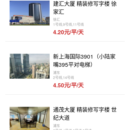
建汇大厦 精装修写字楼 徐
家汇
徐汇
1号线,9号线,11号线
4.20元/平/天
新上海国际3901（小陆家
嘴395平对电梯）
浦东
2号线,14号线
4.50元/平/天
通茂大厦 精装修写字楼 世
纪大道
浦东