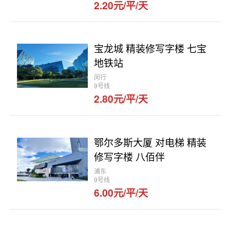
2.20元/平/天
宝龙城 精装修写字楼 七宝
地铁站
闵行
9号线
2.80元/平/天
鄂尔多斯大厦 对电梯 精装
修写字楼 八佰伴
浦东
9号线
6.00元/平/天