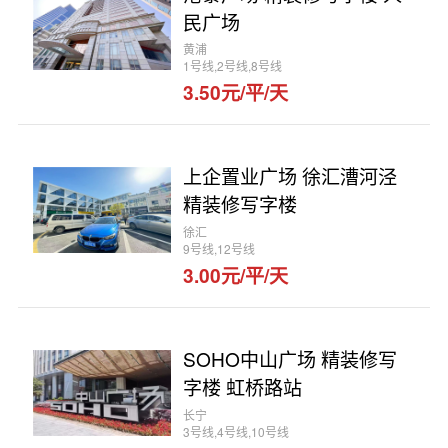
民广场
黄浦
1号线,2号线,8号线
3.50元/平/天
上企置业广场 徐汇漕河泾
精装修写字楼
徐汇
9号线,12号线
3.00元/平/天
SOHO中山广场 精装修写
字楼 虹桥路站
长宁
3号线,4号线,10号线