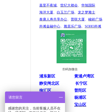
嘉里不夜城
、
世纪大都会
、
华旭国际
海洋大厦
、
白玉兰广场
、
龙之梦雅士
泰康人寿共享办公
、
普联大厦
、
峻岭广场
外滩金融中心
、
雅居乐广场
、
SOHO外滩
扫码加微信
浦东新区
黄浦卢湾区
静安闸北区
长宁区
徐汇区
普陀区
请您留言
虹口区
杨浦区
闵行区
宝山区
感谢您的关注，当前客服人员不在