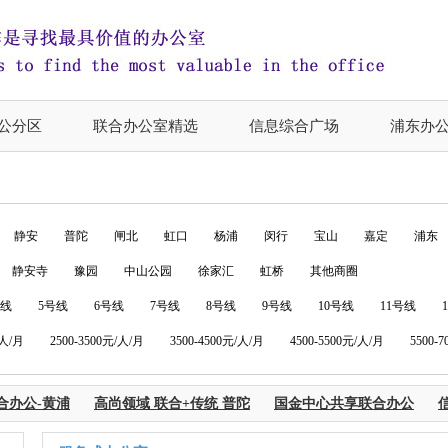
公分区
联合办公室精选
信息综合广场
浦东办
静安
普陀
闸北
虹口
杨浦
闵行
宝山
嘉定
浦东
静安寺
豫园
中山公园
徐家汇
虹桥
其他商圈
号线
5号线
6号线
7号线
8号线
9号线
10号线
11号线
/人/月
2500-3500元/人/月
3500-4500元/人/月
4500-5500元/人/月
5500-
合办公-黄浦
高尚领域 联合+传统 普陀
国金中心共享联合办公
信