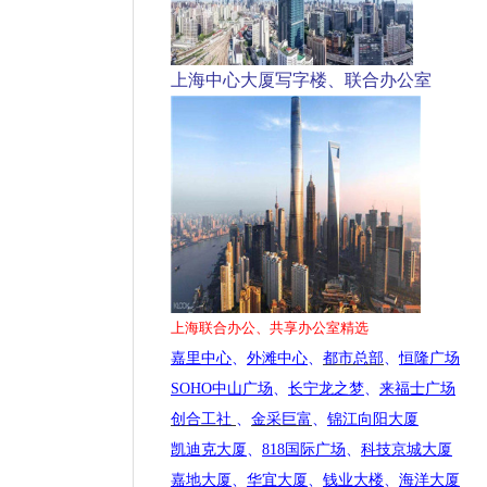
上海中心大厦写字楼、联合办公室
上海联合办公、共享办公室精选
嘉里中心
、
外滩中心
、
都市总部
、
恒隆广场
SOHO中山广场
、
长宁龙之梦
、
来福士广场
创合工社
、
金采巨富
、
锦江向阳大厦
凯迪克大厦
、
818国际广场
、
科技京城大厦
嘉地大厦
、
华宜大厦
、
钱业大楼
、
海洋大厦