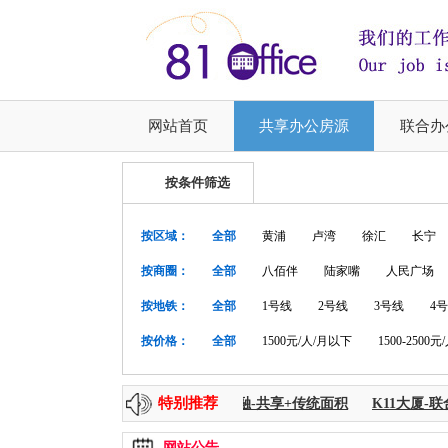
网站首页
共享办公房源
联合办
按条件筛选
按区域：
全部
黄浦
卢湾
徐汇
长宁
按商圈：
全部
八佰伴
陆家嘴
人民广场
按地铁：
全部
1号线
2号线
3号线
4
按价格：
全部
1500元/人/月以下
1500-2500元
特别推荐
上海中心 256--8000平方
时代金融-共享+传统面积
K11大厦-联
网站公告