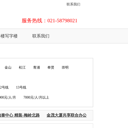
联系我们
服务热线：021-58798021
公楼写字楼
联系我们
金山
松江
青浦
奉贤
崇明
12号线
13号线
7000元/人/月
7000元/人/月以上
泰中心 精装-梅岭北路
金茂大厦共享联合办公
外滩中心联合办公黄