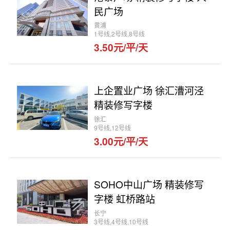
民广场
黄浦
1号线,2号线,8号线
3.50元/平/天
上企置业广场 徐汇漕河泾
精装修写字楼
徐汇
9号线,12号线
3.00元/平/天
SOHO中山广场 精装修写
字楼 虹桥路站
长宁
3号线,4号线,10号线