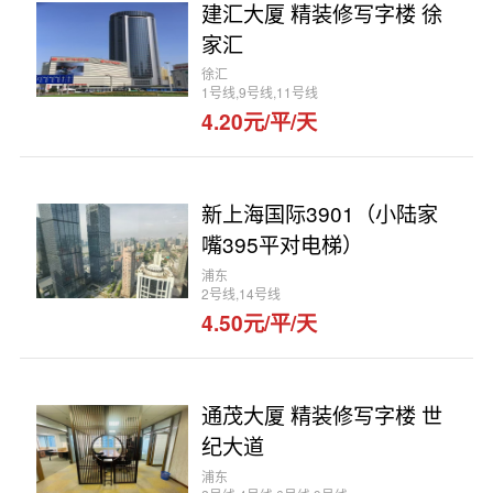
建汇大厦 精装修写字楼 徐
家汇
徐汇
1号线,9号线,11号线
4.20元/平/天
新上海国际3901（小陆家
嘴395平对电梯）
浦东
2号线,14号线
4.50元/平/天
通茂大厦 精装修写字楼 世
纪大道
浦东