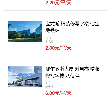
2.20元/平/天
宝龙城 精装修写字楼 七宝
地铁站
闵行
9号线
2.80元/平/天
鄂尔多斯大厦 对电梯 精装
修写字楼 八佰伴
浦东
9号线
6.00元/平/天