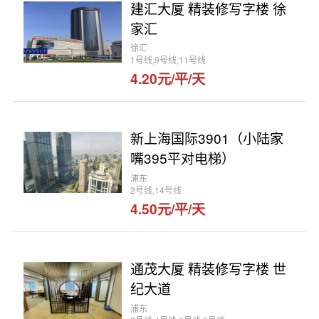
建汇大厦 精装修写字楼 徐
家汇
徐汇
1号线,9号线,11号线
4.20元/平/天
新上海国际3901（小陆家
嘴395平对电梯）
浦东
2号线,14号线
4.50元/平/天
通茂大厦 精装修写字楼 世
纪大道
浦东