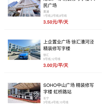
民广场
黄浦
1号线,2号线,8号线
3.50元/平/天
上企置业广场 徐汇漕河泾
精装修写字楼
徐汇
9号线,12号线
3.00元/平/天
SOHO中山广场 精装修写
字楼 虹桥路站
长宁
3号线,4号线,10号线