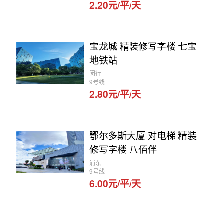
2.20元/平/天
宝龙城 精装修写字楼 七宝
地铁站
闵行
9号线
2.80元/平/天
鄂尔多斯大厦 对电梯 精装
修写字楼 八佰伴
浦东
9号线
6.00元/平/天