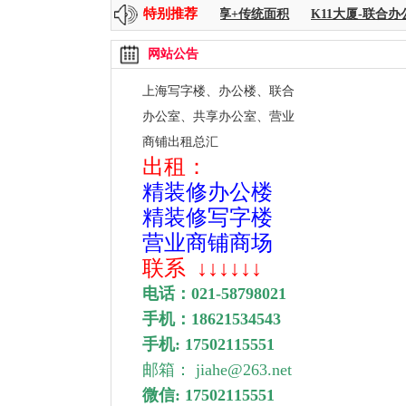
特别推荐
海中心 256--8000平方
时代金融-共享+传统面积
K11大厦-联合办公
网站公告
上海写字楼、办公楼、联合
办公室、
共享办公室、营业
商铺出租总汇
出租：
精装修办公楼
精装修写字楼
营业商铺商场
联系
↓↓↓↓↓↓
电话：
021-58798021
手机：
18621534543
手机: 17502115551
邮箱： jiahe@263.net
微信: 17502115551