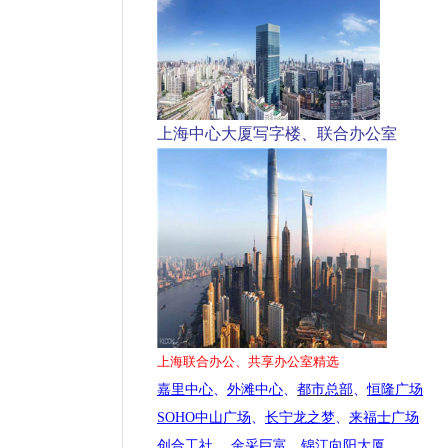
上海中心大厦写字楼、联合办公室
上海联合办公、共享办公室精选
嘉里中心
、
外滩中心
、
都市总部
、
恒隆广场
SOHO中山广场
、
长宁龙之梦
、
来福士广场
创合工社
、
金采巨富
、
锦江向阳大厦