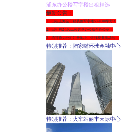
浦东
办公楼写字楼出租精选
最新公告：
1、出租上海全市精装修写字楼
50-1000平方
！
2、出租有2-100工位共享办公联合办公室！
3、均可作为公司注册地址、银行税务看场地！
特别推荐：陆家嘴环球金融中心
特别推荐：火车站丽丰天际中心