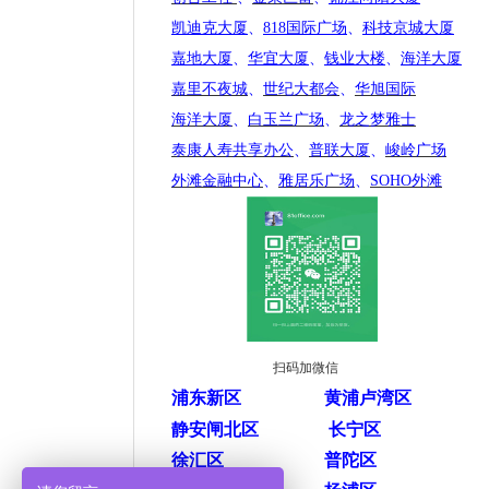
凯迪克大厦
、
818国际广场
、
科技京城大厦
嘉地大厦
、
华宜大厦
、
钱业大楼
、
海洋大厦
嘉里不夜城
、
世纪大都会
、
华旭国际
海洋大厦
、
白玉兰广场
、
龙之梦雅士
泰康人寿共享办公
、
普联大厦
、
峻岭广场
外滩金融中心
、
雅居乐广场
、
SOHO外滩
扫码加微信
浦东新区
黄浦卢湾区
静安闸北区
长宁区
徐汇区
普陀区