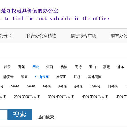
公分区
联合办公室精选
信息综合广场
浦东办
静安
普陀
闸北
虹口
杨浦
闵行
宝山
嘉定
浦东
静安寺
豫园
中山公园
徐家汇
虹桥
其他商圈
号线
5号线
6号线
7号线
8号线
9号线
10号线
11号线
/人/月
2500-3500元/人/月
3500-4500元/人/月
4500-5500元/人/月
5500-
热门搜索：