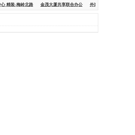
心 精装-梅岭北路
金茂大厦共享联合办公
外滩中心联合办公黄浦