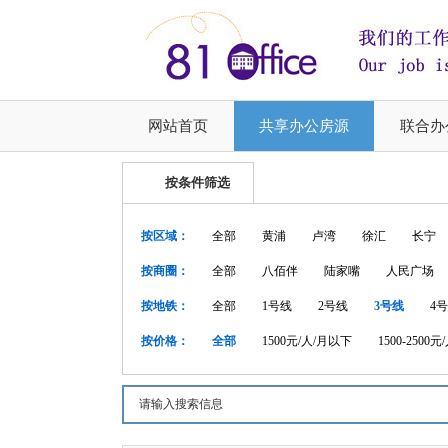
网站首页
共享办公房源
联合办
按条件筛选
按区域：
全部
黄浦
卢湾
徐汇
长宁
按商圈：
全部
八佰伴
陆家嘴
人民广场
按地铁：
全部
1号线
2号线
3号线
4
按价格：
全部
1500元/人/月以下
1500-2500元