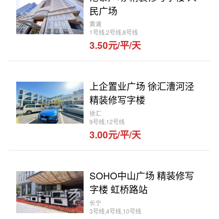
民广场
黄浦
1号线,2号线,8号线
3.50元/平/天
上企置业广场 徐汇漕河泾
精装修写字楼
徐汇
9号线,12号线
3.00元/平/天
SOHO中山广场 精装修写
字楼 虹桥路站
长宁
3号线,4号线,10号线