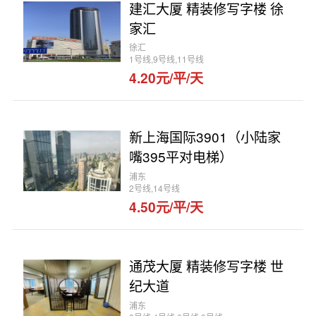
建汇大厦 精装修写字楼 徐
家汇
徐汇
1号线,9号线,11号线
4.20元/平/天
新上海国际3901（小陆家
嘴395平对电梯）
浦东
2号线,14号线
4.50元/平/天
通茂大厦 精装修写字楼 世
纪大道
浦东