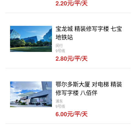
2.20元/平/天
宝龙城 精装修写字楼 七宝
地铁站
闵行
9号线
2.80元/平/天
鄂尔多斯大厦 对电梯 精装
修写字楼 八佰伴
浦东
9号线
6.00元/平/天