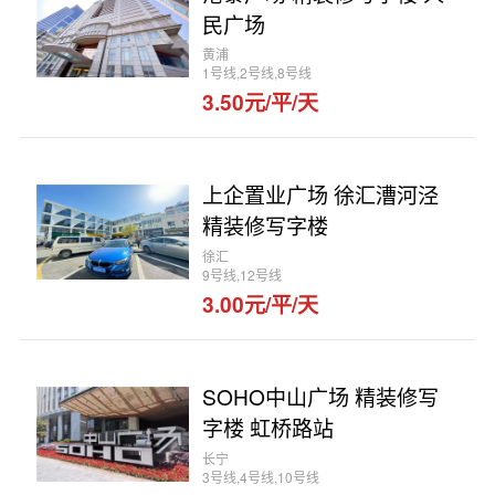
民广场
黄浦
1号线,2号线,8号线
3.50元/平/天
上企置业广场 徐汇漕河泾
精装修写字楼
徐汇
9号线,12号线
3.00元/平/天
SOHO中山广场 精装修写
字楼 虹桥路站
长宁
3号线,4号线,10号线