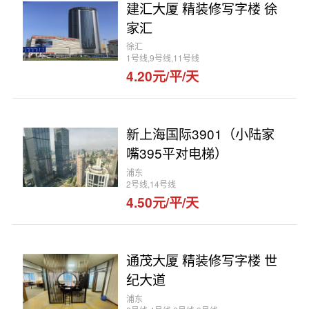
建汇大厦 精装修写字楼 徐
家汇
徐汇
1号线,9号线,11号线
4.20元/平/天
新上海国际3901（小陆家
嘴395平对电梯）
浦东
2号线,14号线
4.50元/平/天
通茂大厦 精装修写字楼 世
纪大道
浦东