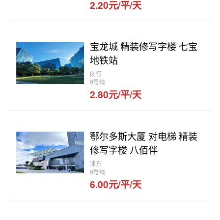
2.20元/平/天
宝龙城 精装修写字楼 七宝
地铁站
闵行
9号线
2.80元/平/天
鄂尔多斯大厦 对电梯 精装
修写字楼 八佰伴
浦东
9号线
6.00元/平/天