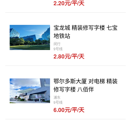
2.20元/平/天
宝龙城 精装修写字楼 七宝
地铁站
闵行
9号线
2.80元/平/天
鄂尔多斯大厦 对电梯 精装
修写字楼 八佰伴
浦东
9号线
6.00元/平/天