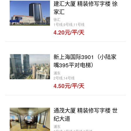
建汇大厦 精装修写字楼 徐
家汇
徐汇
1号线,9号线,11号线
4.20元/平/天
新上海国际3901（小陆家
嘴395平对电梯）
浦东
2号线,14号线
4.50元/平/天
通茂大厦 精装修写字楼 世
纪大道
浦东