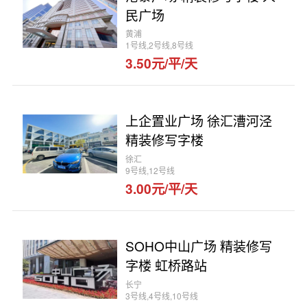
民广场
黄浦
1号线,2号线,8号线
3.50元/平/天
上企置业广场 徐汇漕河泾
精装修写字楼
徐汇
9号线,12号线
3.00元/平/天
SOHO中山广场 精装修写
字楼 虹桥路站
长宁
3号线,4号线,10号线