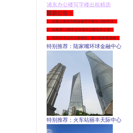
浦东
办公楼写字楼出租精选
最新公告：
1、出租上海全市精装修写字楼
50-1000平方
！
2、出租有2-100工位共享办公联合办公室！
3、均可作为公司注册地址、银行税务看场地！
特别推荐：陆家嘴环球金融中心
特别推荐：火车站丽丰天际中心