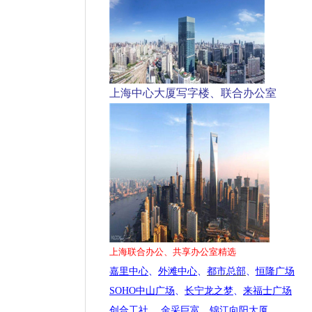
上海中心大厦写字楼、联合办公室
上海联合办公、共享办公室精选
嘉里中心
、
外滩中心
、
都市总部
、
恒隆广场
SOHO中山广场
、
长宁龙之梦
、
来福士广场
创合工社
、
金采巨富
、
锦江向阳大厦