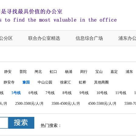
公分区
联合办公室精选
信息综合广场
浦东办
静安
普陀
闸北
虹口
杨浦
闵行
宝山
嘉定
浦东
静安寺
豫园
中山公园
徐家汇
虹桥
其他商圈
号线
5号线
6号线
7号线
8号线
9号线
10号线
11号线
/人/月
2500-3500元/人/月
3500-4500元/人/月
4500-5500元/人/月
5500-
热门搜索：