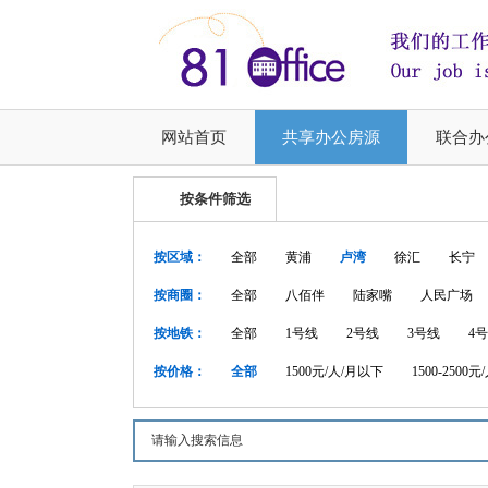
网站首页
共享办公房源
联合办
按条件筛选
按区域：
全部
黄浦
卢湾
徐汇
长宁
按商圈：
全部
八佰伴
陆家嘴
人民广场
按地铁：
全部
1号线
2号线
3号线
4
按价格：
全部
1500元/人/月以下
1500-2500元