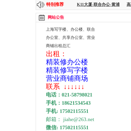
特别推荐
-8000平方
时代金融-共享+传统面积
K11大厦-联合办公-黄浦
高尚
网站公告
上海写字楼、办公楼、联合
办公室、
共享办公室、营业
商铺出租总汇
出租：
精装修办公楼
精装修写字楼
营业商铺商场
联系
↓↓↓↓↓↓
电话：
021-58798021
手机：
18621534543
手机: 17502115551
邮箱： jiahe@263.net
微信: 17502115551