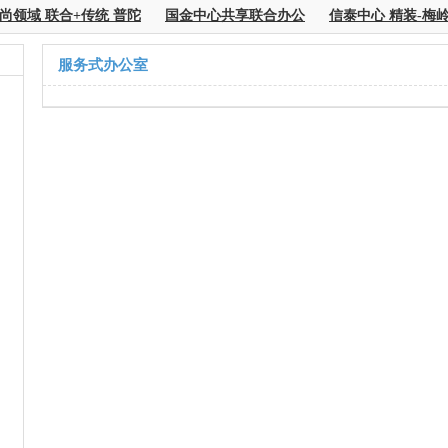
领域 联合+传统 普陀
国金中心共享联合办公
信泰中心 精装-梅岭
服务式办公室