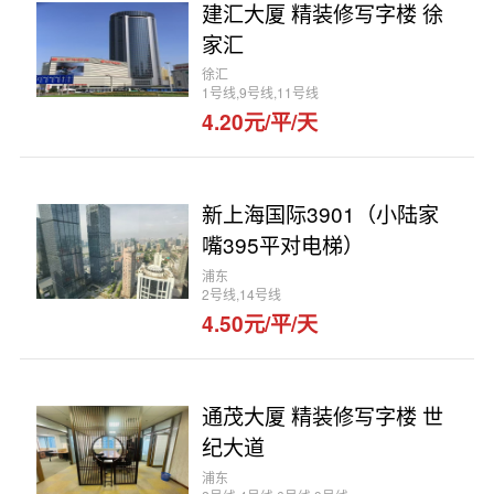
建汇大厦 精装修写字楼 徐
家汇
徐汇
1号线,9号线,11号线
4.20元/平/天
新上海国际3901（小陆家
嘴395平对电梯）
浦东
2号线,14号线
4.50元/平/天
通茂大厦 精装修写字楼 世
纪大道
浦东