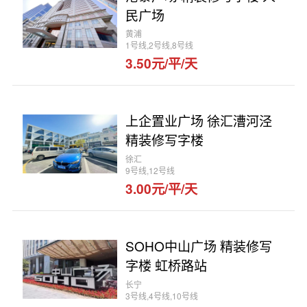
民广场
黄浦
1号线,2号线,8号线
3.50元/平/天
上企置业广场 徐汇漕河泾
精装修写字楼
徐汇
9号线,12号线
3.00元/平/天
SOHO中山广场 精装修写
字楼 虹桥路站
长宁
3号线,4号线,10号线