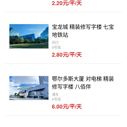
2.20元/平/天
宝龙城 精装修写字楼 七宝
地铁站
闵行
9号线
2.80元/平/天
鄂尔多斯大厦 对电梯 精装
修写字楼 八佰伴
浦东
9号线
6.00元/平/天