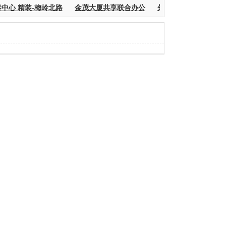
中心 精装-梅岭北路
金茂大厦共享联合办公
外滩中心联合办公黄浦