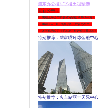
浦东
办公楼写字楼出租精选
最新公告：
1、出租上海全市精装修写字楼
50-1000平方
！
2、出租有2-100工位共享办公联合办公室！
3、均可作为公司注册地址、银行税务看场地！
特别推荐：陆家嘴环球金融中心
特别推荐：火车站丽丰天际中心