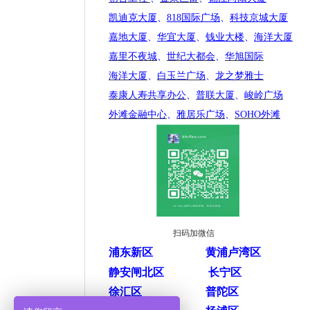
凯迪克大厦
、
818国际广场
、
科技京城大厦
嘉地大厦
、
华宜大厦
、
钱业大楼
、
海洋大厦
嘉里不夜城
、
世纪大都会
、
华旭国际
海洋大厦
、
白玉兰广场
、
龙之梦雅士
泰康人寿共享办公
、
普联大厦
、
峻岭广场
外滩金融中心
、
雅居乐广场
、
SOHO外滩
扫码加微信
浦东新区
黄浦卢湾区
静安闸北区
长宁区
徐汇区
普陀区