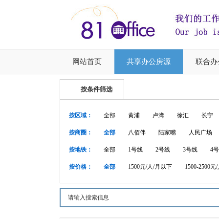
网站首页
共享办公房源
联合办
按条件筛选
按区域：
全部
黄浦
卢湾
徐汇
长宁
按商圈：
全部
八佰伴
陆家嘴
人民广场
按地铁：
全部
1号线
2号线
3号线
4
按价格：
全部
1500元/人/月以下
1500-2500元