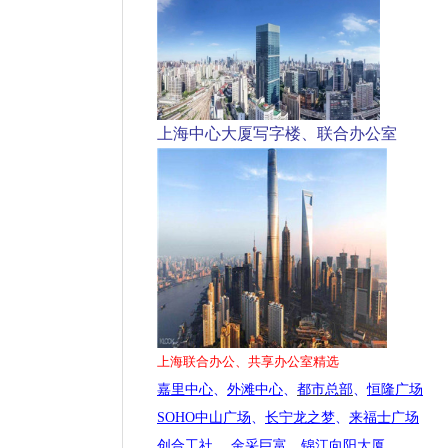
上海中心大厦写字楼、联合办公室
上海联合办公、共享办公室精选
嘉里中心
、
外滩中心
、
都市总部
、
恒隆广场
SOHO中山广场
、
长宁龙之梦
、
来福士广场
创合工社
、
金采巨富
、
锦江向阳大厦