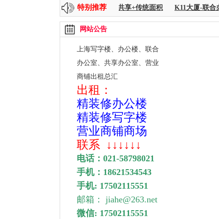
特别推荐
上海中心 256--8000平方
时代金融-共享+传统面积
K11大厦-联合
网站公告
上海写字楼、办公楼、联合
办公室、
共享办公室、营业
商铺出租总汇
出租：
精装修办公楼
精装修写字楼
营业商铺商场
联系
↓↓↓↓↓↓
电话：
021-58798021
手机：
18621534543
手机: 17502115551
邮箱： jiahe@263.net
微信: 17502115551