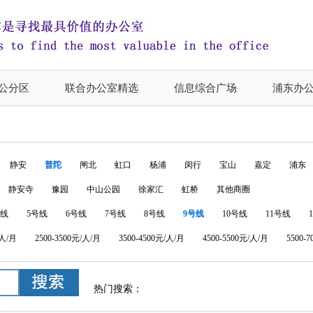
公分区
联合办公室精选
信息综合广场
浦东办
静安
普陀
闸北
虹口
杨浦
闵行
宝山
嘉定
浦东
静安寺
豫园
中山公园
徐家汇
虹桥
其他商圈
号线
5号线
6号线
7号线
8号线
9号线
10号线
11号线
/人/月
2500-3500元/人/月
3500-4500元/人/月
4500-5500元/人/月
5500-
热门搜索：