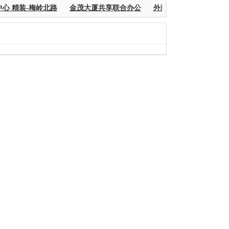
心 精装-梅岭北路
金茂大厦共享联合办公
外滩中心联合办公黄浦