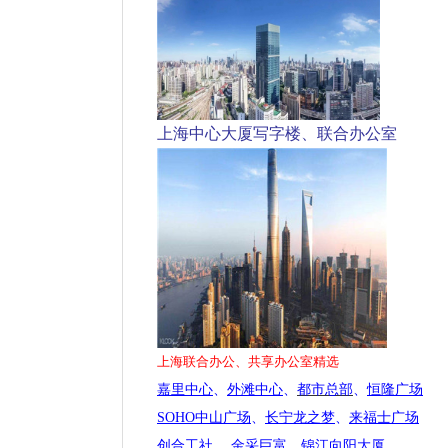
上海中心大厦写字楼、联合办公室
上海联合办公、共享办公室精选
嘉里中心
、
外滩中心
、
都市总部
、
恒隆广场
SOHO中山广场
、
长宁龙之梦
、
来福士广场
创合工社
、
金采巨富
、
锦江向阳大厦