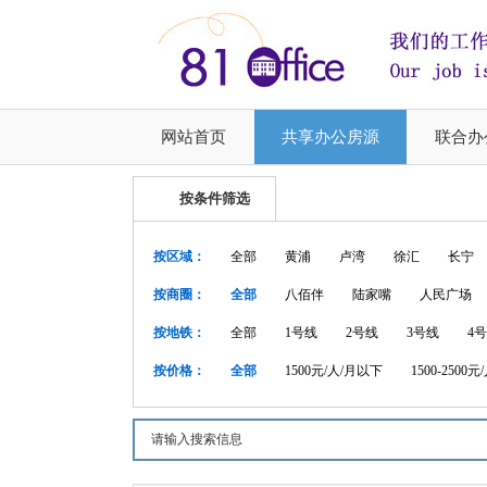
网站首页
共享办公房源
联合办
按条件筛选
按区域：
全部
黄浦
卢湾
徐汇
长宁
按商圈：
全部
八佰伴
陆家嘴
人民广场
按地铁：
全部
1号线
2号线
3号线
4
按价格：
全部
1500元/人/月以下
1500-2500元