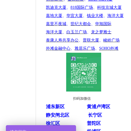
凯迪克大厦
、
818国际广场
、
科技京城大厦
嘉地大厦
、
华宜大厦
、
钱业大楼
、
海洋大厦
嘉里不夜城
、
世纪大都会
、
华旭国际
海洋大厦
、
白玉兰广场
、
龙之梦雅士
泰康人寿共享办公
、
普联大厦
、
峻岭广场
外滩金融中心
、
雅居乐广场
、
SOHO外滩
扫码加微信
浦东新区
黄浦卢湾区
静安闸北区
长宁区
徐汇区
普陀区