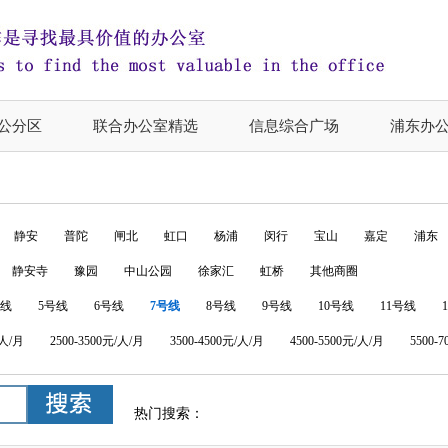
公分区
联合办公室精选
信息综合广场
浦东办
静安
普陀
闸北
虹口
杨浦
闵行
宝山
嘉定
浦东
静安寺
豫园
中山公园
徐家汇
虹桥
其他商圈
号线
5号线
6号线
7号线
8号线
9号线
10号线
11号线
/人/月
2500-3500元/人/月
3500-4500元/人/月
4500-5500元/人/月
5500-
热门搜索：