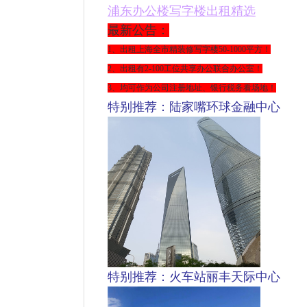
浦东
办公楼写字楼出租精选
最新公告：
1、出租上海全市精装修写字楼
50-1000平方
！
2、出租有2-100工位共享办公联合办公室！
3、均可作为公司注册地址、银行税务看场地！
特别推荐：陆家嘴环球金融中心
特别推荐：火车站丽丰天际中心