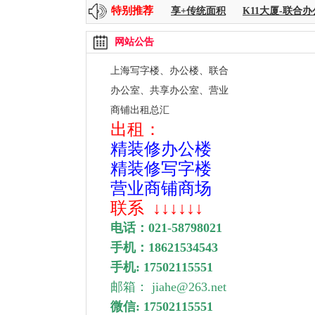
特别推荐
海中心 256--8000平方
时代金融-共享+传统面积
K11大厦-联合办
网站公告
上海写字楼、办公楼、联合
办公室、
共享办公室、营业
商铺出租总汇
出租：
精装修办公楼
精装修写字楼
营业商铺商场
联系
↓↓↓↓↓↓
电话：
021-58798021
手机：
18621534543
手机: 17502115551
邮箱： jiahe@263.net
微信: 17502115551