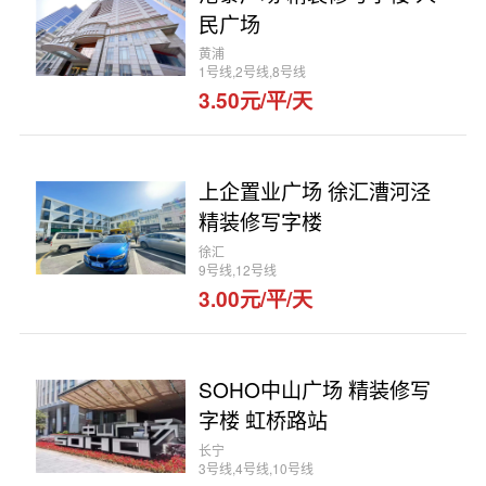
民广场
黄浦
1号线,2号线,8号线
3.50元/平/天
上企置业广场 徐汇漕河泾
精装修写字楼
徐汇
9号线,12号线
3.00元/平/天
SOHO中山广场 精装修写
字楼 虹桥路站
长宁
3号线,4号线,10号线