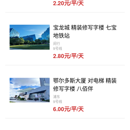
2.20元/平/天
宝龙城 精装修写字楼 七宝
地铁站
闵行
9号线
2.80元/平/天
鄂尔多斯大厦 对电梯 精装
修写字楼 八佰伴
浦东
9号线
6.00元/平/天