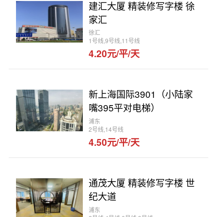
建汇大厦 精装修写字楼 徐
家汇
徐汇
1号线,9号线,11号线
4.20元/平/天
新上海国际3901（小陆家
嘴395平对电梯）
浦东
2号线,14号线
4.50元/平/天
通茂大厦 精装修写字楼 世
纪大道
浦东