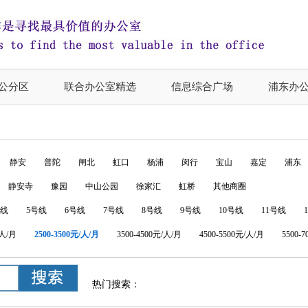
公分区
联合办公室精选
信息综合广场
浦东办
静安
普陀
闸北
虹口
杨浦
闵行
宝山
嘉定
浦东
静安寺
豫园
中山公园
徐家汇
虹桥
其他商圈
号线
5号线
6号线
7号线
8号线
9号线
10号线
11号线
/人/月
2500-3500元/人/月
3500-4500元/人/月
4500-5500元/人/月
5500-
热门搜索：