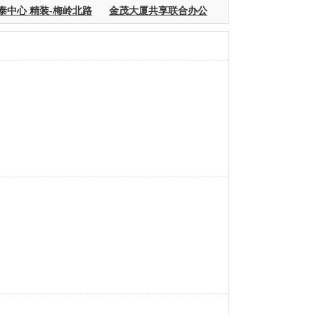
中心 精装-梅岭北路
金茂大厦共享联合办公
外滩中心联合办公黄浦