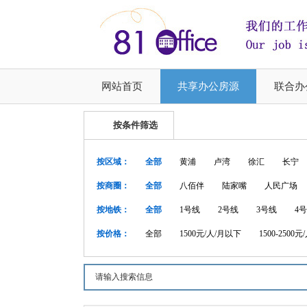
网站首页
共享办公房源
联合办
按条件筛选
按区域：
全部
黄浦
卢湾
徐汇
长宁
按商圈：
全部
八佰伴
陆家嘴
人民广场
按地铁：
全部
1号线
2号线
3号线
4
按价格：
全部
1500元/人/月以下
1500-2500元