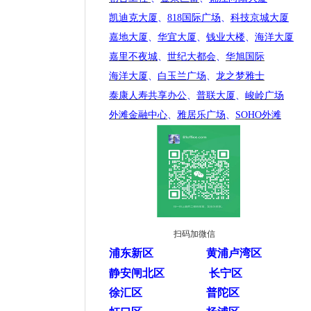
凯迪克大厦
、
818国际广场
、
科技京城大厦
嘉地大厦
、
华宜大厦
、
钱业大楼
、
海洋大厦
嘉里不夜城
、
世纪大都会
、
华旭国际
海洋大厦
、
白玉兰广场
、
龙之梦雅士
泰康人寿共享办公
、
普联大厦
、
峻岭广场
外滩金融中心
、
雅居乐广场
、
SOHO外滩
扫码加微信
浦东新区
黄浦卢湾区
静安闸北区
长宁区
徐汇区
普陀区