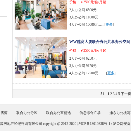
价格：￥2500元/位/月起
2人办公间 6500元
3人办公间 11000元
4人办公间 10000元.......[
更多
]
WW越商大厦联合办公共享办公空间
价格：￥2500元/位/月起
2人办公间 6250元
3人办公间 9120元
4人办公间 12200元.........[
更多
]
51
1
2
3
4
5
下一
公房源
联合办公分区
联合办公室精选
信息综合广场
浦东办公楼写
产经纪咨询有限公司 copyright @ 2012-2020
沪ICP备18019338号-1 /
沪公网安备 31