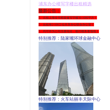
浦东
办公楼写字楼出租精选
最新公告：
1、出租上海全市精装修写字楼
50-1000平方
！
2、出租有2-100工位共享办公联合办公室！
3、均可作为公司注册地址、银行税务看场地！
特别推荐：陆家嘴环球金融中心
特别推荐：火车站丽丰天际中心