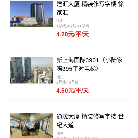
建汇大厦 精装修写字楼 徐
家汇
徐汇
1号线,9号线,11号线
4.20元/平/天
新上海国际3901（小陆家
嘴395平对电梯）
浦东
2号线,14号线
4.50元/平/天
通茂大厦 精装修写字楼 世
纪大道
浦东