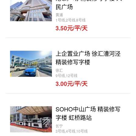
民广场
黄浦
1号线,2号线,8号线
3.50元/平/天
上企置业广场 徐汇漕河泾
精装修写字楼
徐汇
9号线,12号线
3.00元/平/天
SOHO中山广场 精装修写
字楼 虹桥路站
长宁
3号线,4号线,10号线