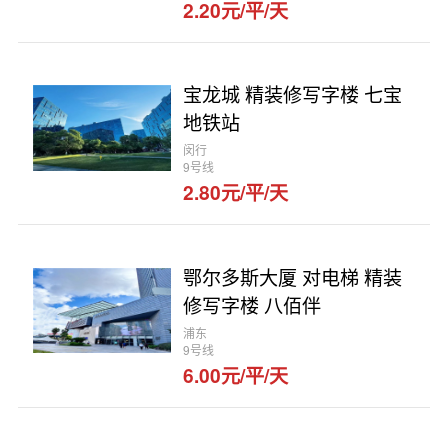
2.20元/平/天
宝龙城 精装修写字楼 七宝
地铁站
闵行
9号线
2.80元/平/天
鄂尔多斯大厦 对电梯 精装
修写字楼 八佰伴
浦东
9号线
6.00元/平/天