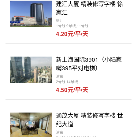
建汇大厦 精装修写字楼 徐
家汇
徐汇
1号线,9号线,11号线
4.20元/平/天
新上海国际3901（小陆家
嘴395平对电梯）
浦东
2号线,14号线
4.50元/平/天
通茂大厦 精装修写字楼 世
纪大道
浦东