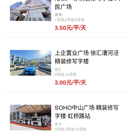
民广场
黄浦
1号线,2号线,8号线
3.50元/平/天
上企置业广场 徐汇漕河泾
精装修写字楼
徐汇
9号线,12号线
3.00元/平/天
SOHO中山广场 精装修写
字楼 虹桥路站
长宁
3号线,4号线,10号线