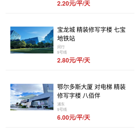
2.20元/平/天
宝龙城 精装修写字楼 七宝
地铁站
闵行
9号线
2.80元/平/天
鄂尔多斯大厦 对电梯 精装
修写字楼 八佰伴
浦东
9号线
6.00元/平/天