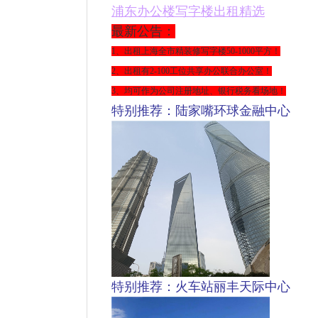
浦东
办公楼写字楼出租精选
最新公告：
1、出租上海全市精装修写字楼
50-1000平方
！
2、出租有2-100工位共享办公联合办公室！
3、均可作为公司注册地址、银行税务看场地！
特别推荐：陆家嘴环球金融中心
特别推荐：火车站丽丰天际中心