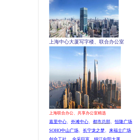
上海中心大厦写字楼、联合办公室
上海联合办公、共享办公室精选
嘉里中心
、
外滩中心
、
都市总部
、
恒隆广场
SOHO中山广场
、
长宁龙之梦
、
来福士广场
创合工社
、
金采巨富
、
锦江向阳大厦