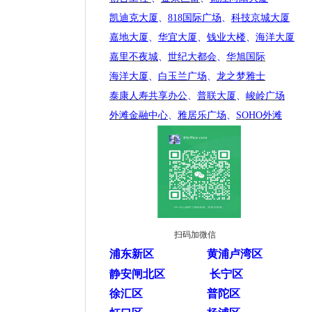
凯迪克大厦
、
818国际广场
、
科技京城大厦
嘉地大厦
、
华宜大厦
、
钱业大楼
、
海洋大厦
嘉里不夜城
、
世纪大都会
、
华旭国际
海洋大厦
、
白玉兰广场
、
龙之梦雅士
泰康人寿共享办公
、
普联大厦
、
峻岭广场
外滩金融中心
、
雅居乐广场
、
SOHO外滩
扫码加微信
浦东新区
黄浦卢湾区
静安闸北区
长宁区
徐汇区
普陀区