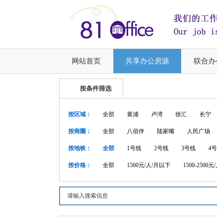
网站首页
共享办公房源
联合办
按条件筛选
按区域：
全部
黄浦
卢湾
徐汇
长宁
按商圈：
全部
八佰伴
陆家嘴
人民广场
按地铁：
全部
1号线
2号线
3号线
4
按价格：
全部
1500元/人/月以下
1500-2500元