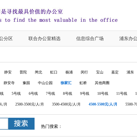
公分区
联合办公室精选
信息综合广场
浦东办
静安
普陀
闸北
虹口
杨浦
闵行
宝山
嘉定
浦东
静安寺
豫园
中山公园
徐家汇
虹桥
其他商圈
号线
5号线
6号线
7号线
8号线
9号线
10号线
11号线
/人/月
2500-3500元/人/月
3500-4500元/人/月
4500-5500元/人/月
5500-
热门搜索：