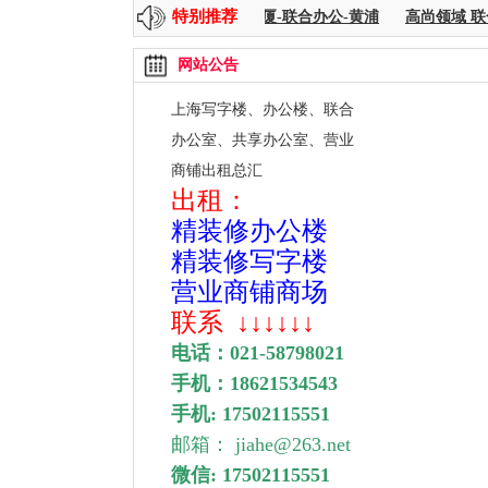
特别推荐
方
时代金融-共享+传统面积
K11大厦-联合办公-黄浦
高尚领域 联
网站公告
上海写字楼、办公楼、联合
办公室、
共享办公室、营业
商铺出租总汇
出租：
精装修办公楼
精装修写字楼
营业商铺商场
联系
↓↓↓↓↓↓
电话：
021-58798021
手机：
18621534543
手机: 17502115551
邮箱： jiahe@263.net
微信: 17502115551