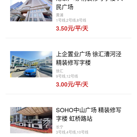
民广场
黄浦
1号线,2号线,8号线
3.50元/平/天
上企置业广场 徐汇漕河泾
精装修写字楼
徐汇
9号线,12号线
3.00元/平/天
SOHO中山广场 精装修写
字楼 虹桥路站
长宁
3号线,4号线,10号线