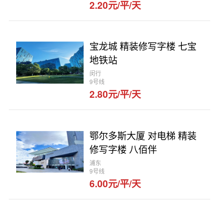
2.20元/平/天
宝龙城 精装修写字楼 七宝
地铁站
闵行
9号线
2.80元/平/天
鄂尔多斯大厦 对电梯 精装
修写字楼 八佰伴
浦东
9号线
6.00元/平/天