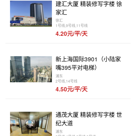
建汇大厦 精装修写字楼 徐
家汇
徐汇
1号线,9号线,11号线
4.20元/平/天
新上海国际3901（小陆家
嘴395平对电梯）
浦东
2号线,14号线
4.50元/平/天
通茂大厦 精装修写字楼 世
纪大道
浦东