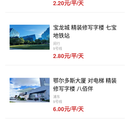
2.20元/平/天
宝龙城 精装修写字楼 七宝
地铁站
闵行
9号线
2.80元/平/天
鄂尔多斯大厦 对电梯 精装
修写字楼 八佰伴
浦东
9号线
6.00元/平/天