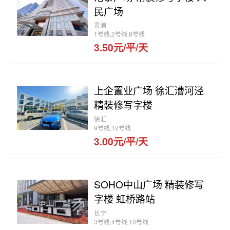
民广场
黄浦
1号线,2号线,8号线
3.50元/平/天
上企置业广场 徐汇漕河泾
精装修写字楼
徐汇
9号线,12号线
3.00元/平/天
SOHO中山广场 精装修写
字楼 虹桥路站
长宁
3号线,4号线,10号线