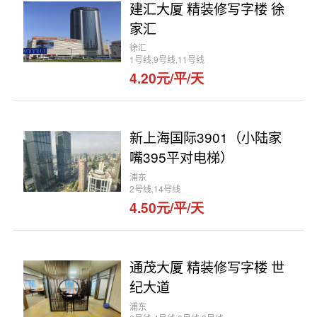
建汇大厦 精装修写字楼 徐
家汇
徐汇
1号线,9号线,11号线
4.20元/平/天
新上海国际3901（小陆家
嘴395平对电梯）
浦东
2号线,14号线
4.50元/平/天
通茂大厦 精装修写字楼 世
纪大道
浦东