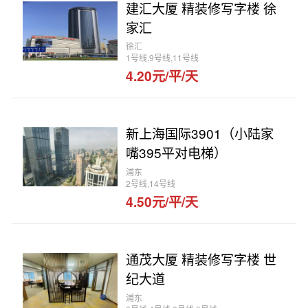
建汇大厦 精装修写字楼 徐
家汇
徐汇
1号线,9号线,11号线
4.20元/平/天
新上海国际3901（小陆家
嘴395平对电梯）
浦东
2号线,14号线
4.50元/平/天
通茂大厦 精装修写字楼 世
纪大道
浦东