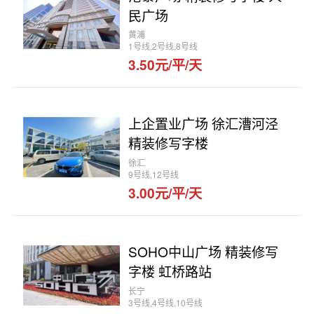
民广场
黄浦
1号线,2号线,8号线
3.50元/平/天
上企置业广场 徐汇漕河泾
精装修写字楼
徐汇
9号线,12号线
3.00元/平/天
SOHO中山广场 精装修写
字楼 虹桥路站
长宁
3号线,4号线,10号线