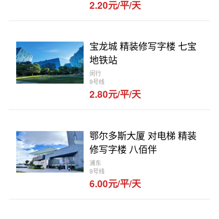
2.20元/平/天
宝龙城 精装修写字楼 七宝
地铁站
闵行
9号线
2.80元/平/天
鄂尔多斯大厦 对电梯 精装
修写字楼 八佰伴
浦东
9号线
6.00元/平/天