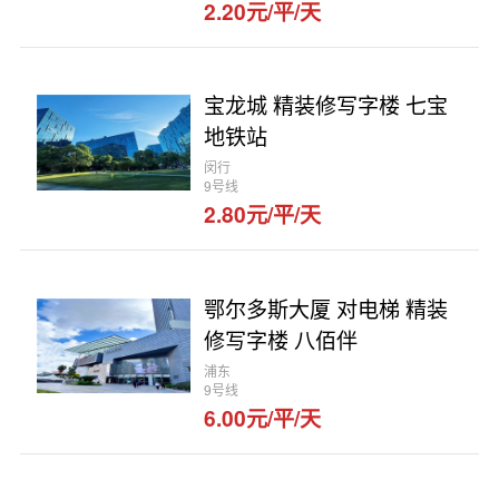
2.20元/平/天
宝龙城 精装修写字楼 七宝
地铁站
闵行
9号线
2.80元/平/天
鄂尔多斯大厦 对电梯 精装
修写字楼 八佰伴
浦东
9号线
6.00元/平/天