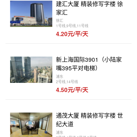
建汇大厦 精装修写字楼 徐
家汇
徐汇
1号线,9号线,11号线
4.20元/平/天
新上海国际3901（小陆家
嘴395平对电梯）
浦东
2号线,14号线
4.50元/平/天
通茂大厦 精装修写字楼 世
纪大道
浦东