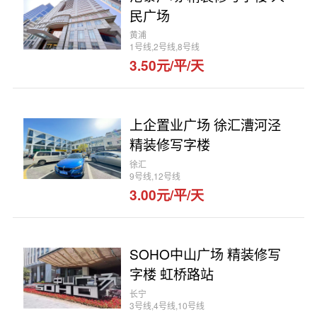
民广场
黄浦
1号线,2号线,8号线
3.50元/平/天
上企置业广场 徐汇漕河泾
精装修写字楼
徐汇
9号线,12号线
3.00元/平/天
SOHO中山广场 精装修写
字楼 虹桥路站
长宁
3号线,4号线,10号线