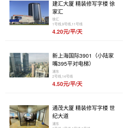
建汇大厦 精装修写字楼 徐
家汇
徐汇
1号线,9号线,11号线
4.20元/平/天
新上海国际3901（小陆家
嘴395平对电梯）
浦东
2号线,14号线
4.50元/平/天
通茂大厦 精装修写字楼 世
纪大道
浦东