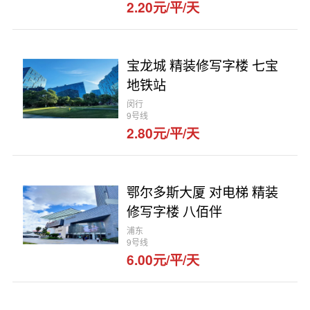
2.20元/平/天
宝龙城 精装修写字楼 七宝
地铁站
闵行
9号线
2.80元/平/天
鄂尔多斯大厦 对电梯 精装
修写字楼 八佰伴
浦东
9号线
6.00元/平/天