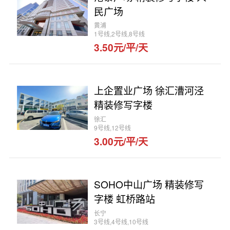
民广场
黄浦
1号线,2号线,8号线
3.50元/平/天
上企置业广场 徐汇漕河泾
精装修写字楼
徐汇
9号线,12号线
3.00元/平/天
SOHO中山广场 精装修写
字楼 虹桥路站
长宁
3号线,4号线,10号线