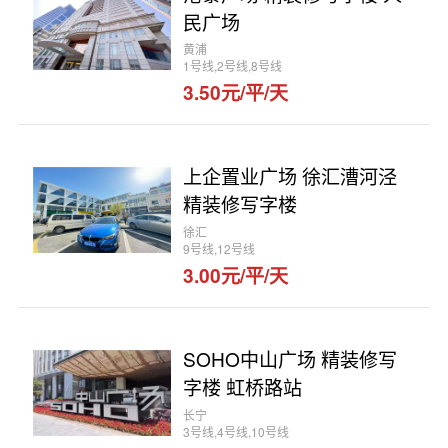
民广场
黄浦
1号线,2号线,8号线
3.50元/平/天
上企置业广场 徐汇漕河泾
精装修写字楼
徐汇
9号线,12号线
3.00元/平/天
SOHO中山广场 精装修写
字楼 虹桥路站
长宁
3号线,4号线,10号线