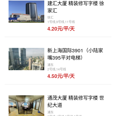
建汇大厦 精装修写字楼 徐
家汇
徐汇
1号线,9号线,11号线
4.20元/平/天
新上海国际3901（小陆家
嘴395平对电梯）
浦东
2号线,14号线
4.50元/平/天
通茂大厦 精装修写字楼 世
纪大道
浦东