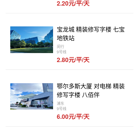
2.20元/平/天
宝龙城 精装修写字楼 七宝
地铁站
闵行
9号线
2.80元/平/天
鄂尔多斯大厦 对电梯 精装
修写字楼 八佰伴
浦东
9号线
6.00元/平/天