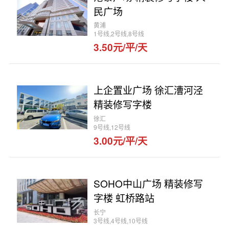
民广场
黄浦
1号线,2号线,8号线
3.50元/平/天
上企置业广场 徐汇漕河泾
精装修写字楼
徐汇
9号线,12号线
3.00元/平/天
SOHO中山广场 精装修写
字楼 虹桥路站
长宁
3号线,4号线,10号线