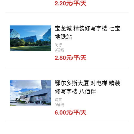
2.20元/平/天
宝龙城 精装修写字楼 七宝
地铁站
闵行
9号线
2.80元/平/天
鄂尔多斯大厦 对电梯 精装
修写字楼 八佰伴
浦东
9号线
6.00元/平/天