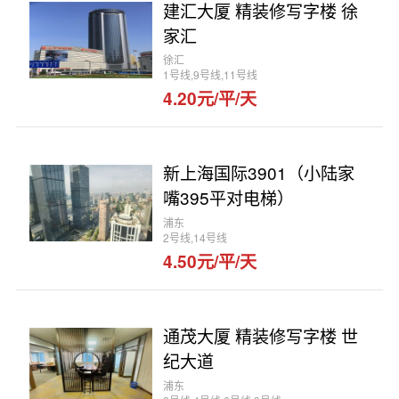
建汇大厦 精装修写字楼 徐
家汇
徐汇
1号线,9号线,11号线
4.20元/平/天
新上海国际3901（小陆家
嘴395平对电梯）
浦东
2号线,14号线
4.50元/平/天
通茂大厦 精装修写字楼 世
纪大道
浦东