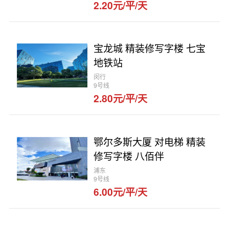
2.20元/平/天
宝龙城 精装修写字楼 七宝
地铁站
闵行
9号线
2.80元/平/天
鄂尔多斯大厦 对电梯 精装
修写字楼 八佰伴
浦东
9号线
6.00元/平/天