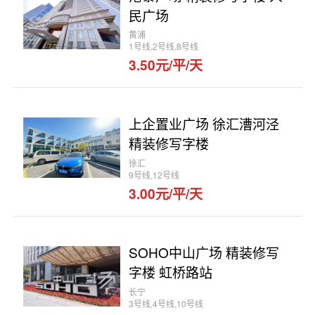
民广场
黄浦
1号线,2号线,8号线
3.50元/平/天
上企置业广场 徐汇漕河泾
精装修写字楼
徐汇
9号线,12号线
3.00元/平/天
SOHO中山广场 精装修写
字楼 虹桥路站
长宁
3号线,4号线,10号线