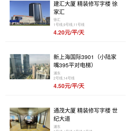
建汇大厦 精装修写字楼 徐
家汇
徐汇
1号线,9号线,11号线
4.20元/平/天
新上海国际3901（小陆家
嘴395平对电梯）
浦东
2号线,14号线
4.50元/平/天
通茂大厦 精装修写字楼 世
纪大道
浦东